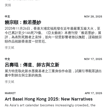
黃炳
中文
NOV 28, 2025
饒宗頤：般若墨妙
2025年11月26日，香港大埔宏福苑發生近年最嚴重五級大火，至
今已累計至少146死79傷。《亞太藝術》本應刊登「般若墨妙」展
評，為表對死難者之哀悼，並向一切受影響者致以撫慰，謹藉饒宗
頤作品祝願香港度一切苦厄。
李文斌
中文
NOV 17, 2025
呂壽琨：傳道、師古與立新
展方特意取此新水墨奠基者之三重身份作命題，試圖引導觀眾讀出
畫中對師古與立新的抱負
李文斌
MARKET
APR 17, 2025
Art Basel Hong Kong 2025: New Narratives
As Asia’s art calendar becomes increasingly crowded, the 