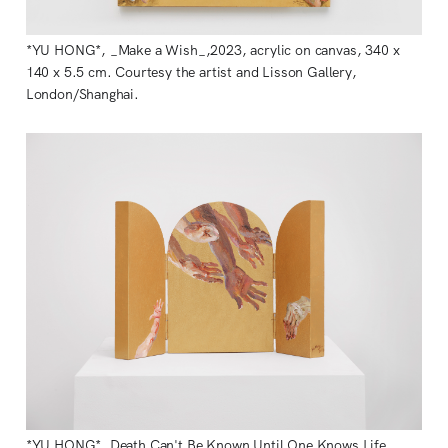
*YU HONG*, _Make a Wish_,2023, acrylic on canvas, 340 x 
140 x 5.5 cm. Courtesy the artist and Lisson Gallery, 
London/Shanghai. 
*YU HONG*, Death Can't Be Known Until One Knows Life_, 