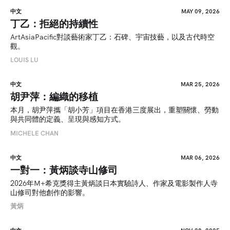
中文
MAY 09, 2026
丁乙：拒絕的持續性
ArtAsiaPacific對談藝術家丁乙：石碑、宇宙技藝，以及古代時空
觀。
LOUIS LU
中文
MAR 25, 2026
胡尹萍：編織的移植
本月，胡尹萍攜「胡小芳」項目在香港三度展出，重塑關懷、勞動
與共同體的定義、呈現與感知方式。
MICHELE CHAN
中文
MAR 06, 2026
一對一：黃炳談寺山修司
2026年M+希克獎得主黃炳談日本實驗詩人、作家及電影製作人寺
山修司對他創作的影響。
黃炳