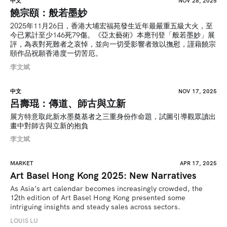
中文
NOV 28, 2025
饒宗頤：般若墨妙
2025年11月26日，香港大埔宏福苑發生近年最嚴重五級大火，至
今已累計至少146死79傷。《亞太藝術》本應刊登「般若墨妙」展
評，為表對死難者之哀悼，並向一切受影響者致以撫慰，謹藉饒宗
頤作品祝願香港度一切苦厄。
李文斌
中文
NOV 17, 2025
呂壽琨：傳道、師古與立新
展方特意取此新水墨奠基者之三重身份作命題，試圖引導觀眾讀出
畫中對師古與立新的抱負
李文斌
MARKET
APR 17, 2025
Art Basel Hong Kong 2025: New Narratives
As Asia’s art calendar becomes increasingly crowded, the 
12th edition of Art Basel Hong Kong presented some 
intriguing insights and steady sales across sectors.
LOUIS LU