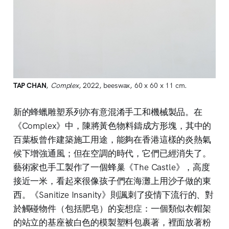
TAP CHAN
,
Complex
, 2022, beeswax, 60 x 60 x 11 cm.
新的蜂蠟雕塑系列亦有意混淆手工和機械製品。在
《Complex》中，陳將黃色物料鑄成方形塊，其中的
百葉板曾作建築施工用途，能夠在香港這樣的炎熱氣
候下增強通風；但在空調的時代，它們已經消失了。
藝術家也手工製作了一個蜂巢《The Castle》，高度
接近一米，看起來很像孩子們在海灘上用沙子做的東
西。《Sanitize Insanity》則諷刺了疫情下流行的、對
於觸碰物件（包括肥皂）的妄想症：一個類似衣帽架
的站立的基座被白色的模製塑料包裹著，裡面放著粉