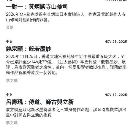
一對一：黃炳談寺山修司
2026年M+希克獎得主黃炳談日本實驗詩人、作家及電影製作人寺
山修司對他創作的影響。
黃炳
中文
NOV 28, 2025
饒宗頤：般若墨妙
2025年11月26日，香港大埔宏福苑發生近年最嚴重五級大火，至
今已累計至少146死79傷。《亞太藝術》本應刊登「般若墨妙」展
評，為表對死難者之哀悼，並向一切受影響者致以撫慰，謹藉饒宗
頤作品祝願香港度一切苦厄。
李文斌
中文
NOV 17, 2025
呂壽琨：傳道、師古與立新
展方特意取此新水墨奠基者之三重身份作命題，試圖引導觀眾讀出
畫中對師古與立新的抱負
李文斌