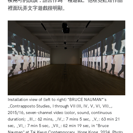
棱兩可的誤讀，語言作為一種遊戲。他在霓虹燈作品
裡面玩弄文字遊戲很明顯。
Installation view of (left to right) *BRUCE NAUMAN*'s 
_Contrapposto Studies, I through VII (III, IV, V, VI, VII)_, 
2015/16, seven-channel video (color, sound, continuous 
duration); _III_: 62 mins, _IV_: 7 mins 5 sec, _V_: 63 min 21 
sec, _VI_: 7 min 5 sec, _VII_: 62 min 19 sec, in "Bruce 
Nauman" at Tai Kwun Contemporary, Hong Kong, 2024. Photo 