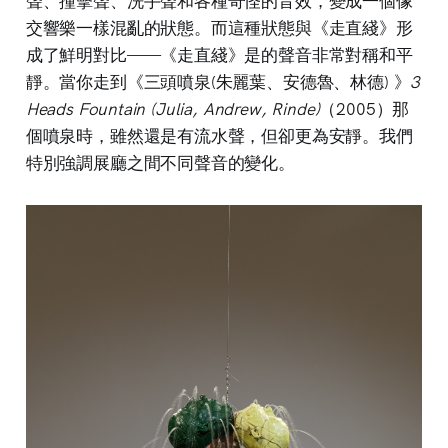
聲、撞擊聲、洗手聲和各種奇怪的音效，變成一個像
交響樂一樣混亂的狀態。而這種狀態與《走直綫》形
成了鮮明對比——《走直綫》是的聲音非常對稱和平
靜。當你走到《三頭噴泉(朱麗葉、安德魯、林德) 》
3
Heads Fountain (Julia, Andrew, Rinde)
（2005）那
個噴泉時，雖然還是有流水聲，但卻更為安靜。我們
特別強調展廳之間不同聲音的變化。