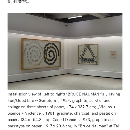
到的展覽。
Installation view of (left to right) *BRUCE NAUMAN*'s _Having 
Fun/Good Life -- Symptom_, 1984, graphite, acrylic, and 
collage on three sheets of paper, 174 x 332.7 cm; _Violins + 
Silence = Violence_, 1981, graphite, charcoal, and pastel on 
paper, 134 x 154.3 cm; _Caned Dance_, 1973, graphite and 
presstype on paper, 19.7 x 20.6 cm, in "Bruce Nauman" at Tai 