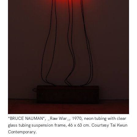
*BRUCE NAUMAN*, _Raw War_, 1970, neon tubing with clear 
glass tubing suspension frame, 46 x 63 cm. Courtesy Tai Kwun 
Contemporary.