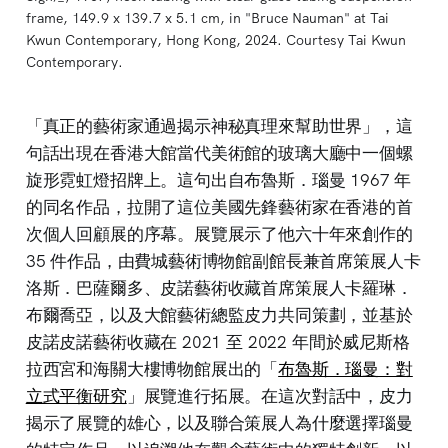
frame, 149.9 x 139.7 x 5.1 cm, in "Bruce Nauman" at Tai 
Kwun Contemporary, Hong Kong, 2024. Courtesy Tai Kwun 
Contemporary.
「真正的藝術家通過揭示神秘真理來幫助世界」，這
句話出現在香港大館當代美術館的玻璃大廳中一個螺
旋形霓虹燈招牌上。這句出自布魯斯．瑙曼 1967 年
的同名作品，拉開了這位美國先鋒藝術家在香港的首
次個人回顧展的序幕。展覽展示了他六十年來創作的
35 件作品，由費城藝術博物館副館長兼首席策展人卡
洛斯．巴薩爾多、皮諾藝術收藏首席策展人卡羅琳．
布爾喬亞，以及大館藝術總監皮力共同策劃，並基於
皮諾皮諾藝術收藏在 2021 至 2022 年間於威尼斯格
拉西宮和海關大樓博物館展出的「
布魯斯．瑙曼：對
立式平衡研究
」展覽進行拓展。在這次對話中，皮力
揭示了展覽的雄心，以及聯合策展人為什麼選擇瑙曼