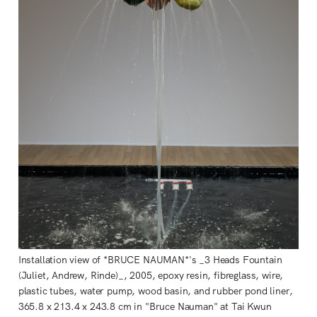
Installation view of *BRUCE NAUMAN*'s _3 Heads Fountain 
(Juliet, Andrew, Rinde)_, 2005, epoxy resin, fibreglass, wire, 
plastic tubes, water pump, wood basin, and rubber pond liner, 
365.8 x 213.4 x 243.8 cm in "Bruce Nauman" at Tai Kwun 