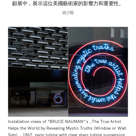
顧展中，展示這位美國藝術家的影響力和重要性。
姚少龍
Installation views of *BRUCE NAUMAN*'s _The True Artist 
Helps the World by Revealing Mystic Truths (Window or Wall 
Sign)_, 1967, neon tubing with clear glass tubing suspension 